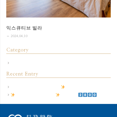
익스큐티브 빌라
remove
2024.04.10
Category
飯店公告
Recent Entry
飯店相關規定｜訂房前須知
尊榮禮遇 商務出差2.0
住房專案
元(起)