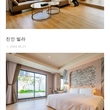
진인 빌라
remove
2024.04.15