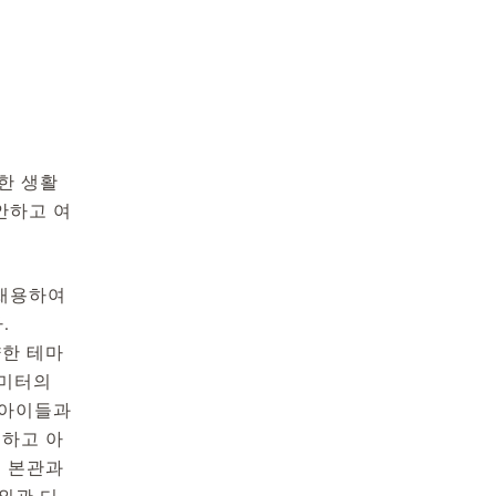
한 생활
안하고 여
 채용하여
.
양한 테마
 미터의
 아이들과
심하고 아
. 본관과
외관 디