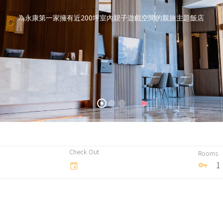
為永康第一家擁有近200坪室內親子遊戲空間的親旅主題飯店
Check Out
Rooms
vpn_key
event