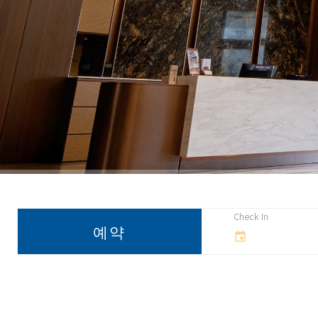
Check In
예약
event