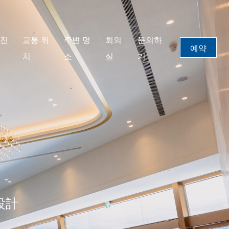
사진
교통 위
주변 명
회의
문의하
예약
치
소
실
기
設計