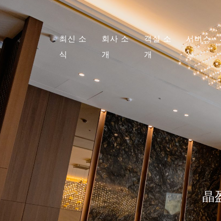
최신 소
회사 소
객실 소
서비스·
식
개
개
설
晶