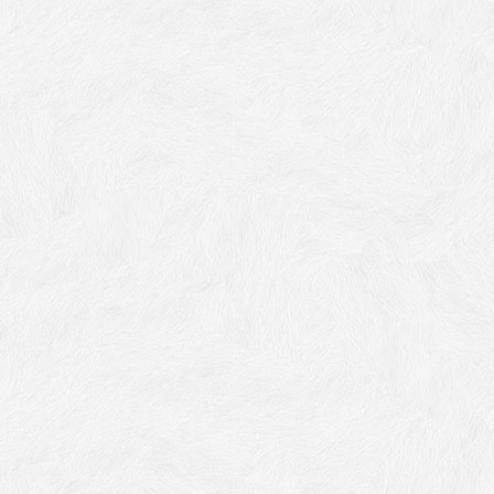
기본 객실(침대수1/침대수
슈페리어 더블
세부