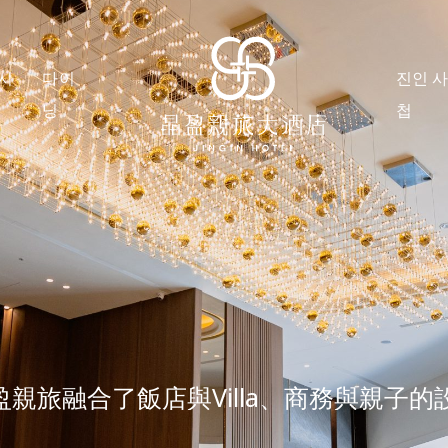
시
다이
진인 
닝
첩
盈親旅融合了飯店與Villa、商務與親子的