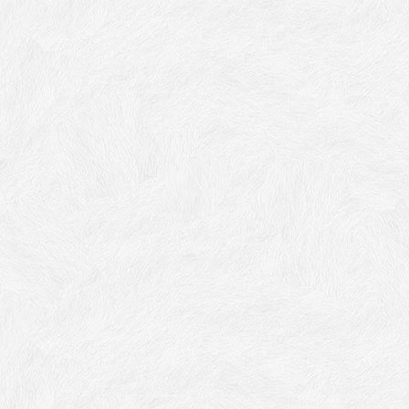
개 + 거실 1개)
빌라
디럭스 더블
세부
세부