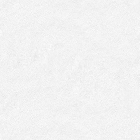
Guest Rooms
漫步晶盈，靜享愜意
비즈니스 출장、가족여행
2)
패밀리룸/테마 패밀리룸
이그제큐티브 스위트 (침실 1
클래식 더블
슈페리어 트윈
세부