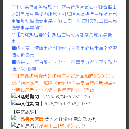
**本專案為晶盈親旅大酒店與台灣高鐵公司聯合推出
之訂房及車票優惠服務，可加購高鐵標準車廂及商務
車廂對號座優惠車票，預定時即收取訂房訂金暨高鐵
優惠車票票價**
**【高鐵飯店聯票】飯店官網訂房加購高鐵票享優
惠，
■成人票：標準車廂對號座或商務車廂搭乘享全額票
價95折優惠；
■優待票：符合敬老、愛心、孩童身分者，享全額票
價之5折優惠。
**【高鐵飯店聯票】飯店官網訂房並加購8/1-9/30期
間搭乘高鐵票，加贈《新藝境：慕夏百年經典特展》
門票佔床者每位乙張，數量有限送完為止。
活動期間｜
2026/08/04~2026/11/30
餐飲優惠
入住期間｜
2026/09/01~2026/11/30
晶盈美食地圖
【專案說明】
晶典大床房
雙人入住優惠價$3,099(起)
remove
2025.07.17
每房贈送
晶盈手工特製羅宋
乙份