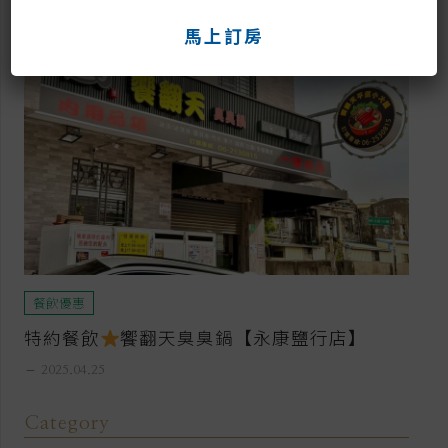
馬上訂房
餐飲優惠
特約餐飲
饗翻天臭臭鍋【永康鹽行店】
remove
2025.04.25
Category