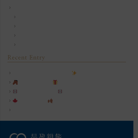
最新消息
飯店公告
住房優惠
會議專案
餐飲優惠
Recent Entry
飯店相關規定｜訂房前須知
晶盈馬上開箱趣
晶盈邀您看球趣！
搭高鐵秋遊趣
住房專案
【高鐵飯店聯票】