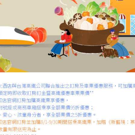
為永康第一家擁有近200坪室內親子遊戲空間的親旅主題飯店
旅大酒店與台灣高鐵公司聯合推出之訂房及車票優惠服務，可加購
退房日期
預定時即收取訂房訂金暨高鐵優惠車票票價**
房間數
】飯店官網訂房加購高鐵票享優惠，
vpn_key
event
對號座或商務車廂搭乘享全額票價95折優惠；
、愛心、孩童身分者，享全額票價之5折優惠。
飯店官網訂房並加購8/1-9/30期間搭乘高鐵票，加贈《新藝境
數量有限送完為止。