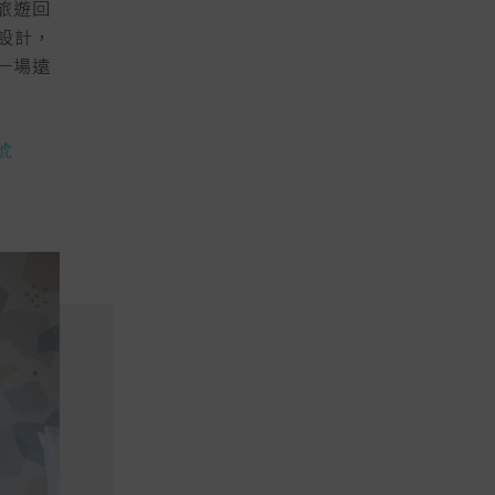
旅遊回
格設計，
一場遠
號