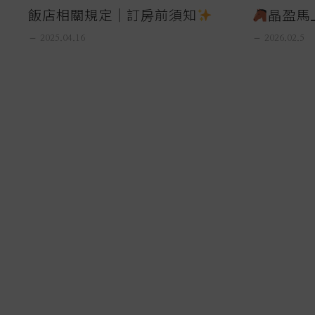
飯店相關規定｜訂房前須知
晶盈馬
remove
2025.04.16
remove
2026.02.5