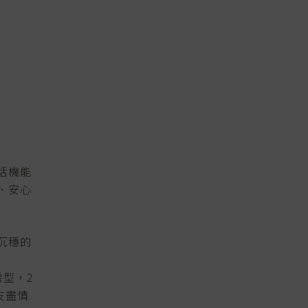
活機能
、安心
沉穩的
型，2
友盡情