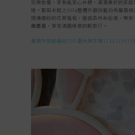
玩樂放電，家長能安心休憩，滿滿美好的家庭
憶。緊鄰本館之Villa整體外觀採藍白希臘風
環繞繽紛的花草植栽，營造森林系秘境，帶來
離塵囂，享受滿園綠意的輕旅行。
臺南市旅館編號359 觀光業字第1121719571