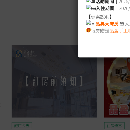
活動期間｜
2026/
入住期間｜
2026
【專案說明】
晶典大床房
雙人入
每房贈送
晶盈手工
飯店公告
住房優惠