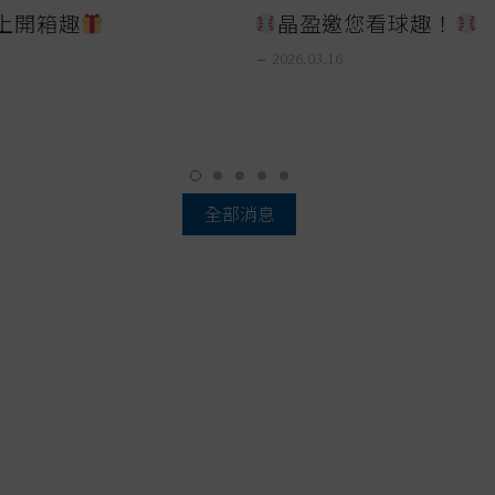
上開箱趣
晶盈邀您看球趣！
remove
2026.03.16
全部消息