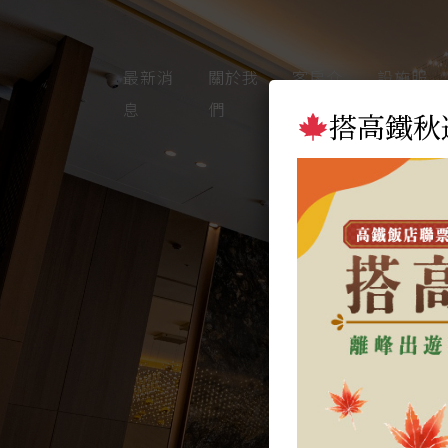
最新消
關於我
客房介
設施服
息
們
紹
務
搭高鐵秋
晶