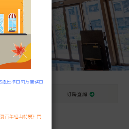
高鐵標準車廂及商務車
訂房查詢
：慕夏百年經典特展》門