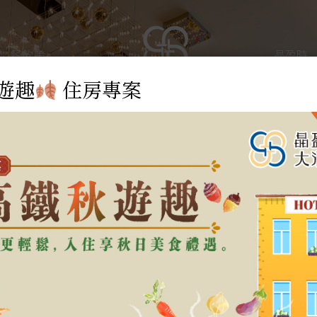
餐飲美
晶盈時
饌
光
遊趣
住房專案
盈親旅融合了飯店與Villa、商務與親子的