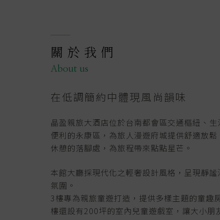
關於我們
About us
在低調簡約中體現風尚韻味
晶盈親旅大酒店位於台南都會區交通樞紐、生
便利的永康區，為旅人漫遊府城提供舒適放鬆
休憩的落腳處，為旅程帶來點點星芒。
本館大廳採現代化之輕奢設計風格，呈現靜謐
氛圍。
3樓專為親旅童遊打造，提供多樣主題的童趣房
樓還設有200坪的室內兒童遊戲室，讓大小朋