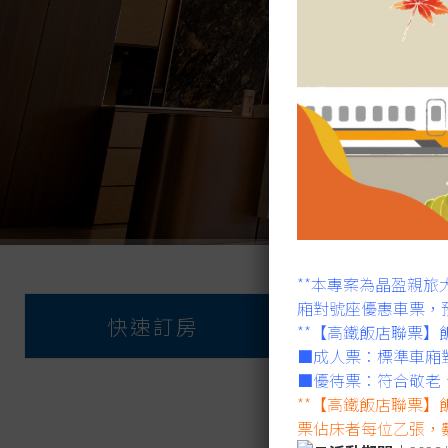
**本專案為晶盈親
入住日期
廂對號座優惠車票，
快速訂房
**【高鐵飯店聯票
event
■成人票：標準車廂
■優待票：符合敬老
**【高鐵飯店聯票】
票佔床者每位乙張，