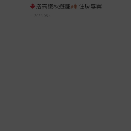
搭高鐵秋遊趣
住房專案
【
remove
2026.08.4
remove
2