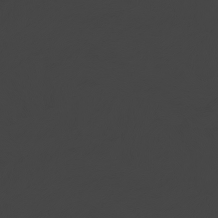
客房介紹
Guest Rooms
漫步晶盈，靜享愜意
商務出差的舒適便利、親子旅遊的溫馨時光
床/兩小床)
家庭房/親旅主題房
行政房型(一房一廳)