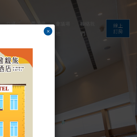
交通位
周邊景
會議場
聯絡我
線上
訂房
×
置
點
地
們
設計