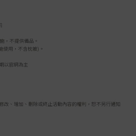
前
設施，不提供備品。
及設施使用，不含枕被)。
期以官網為主
時修改、增加、刪除或終止活動內容的權利，恕不另行通知