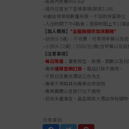
–客房內免費Mini Bar
–提供住客地下室停車場(限高2.1M)
※飯店停車格數量有限，不協助保留車位
–入住時間下午4點後；退房時間上午11點
【加人費用】
*全館無提供加床服務*
–幼兒(0-5歲)：不收費，可享用早餐以及
–小孩(6-12歲)：$500/位/晚(含早餐以
【注意事項】
–
每日限量
；優惠房型、房價、間數以及日
–專案
僅限官網訂房
，電話訂房不適用。
–平假日定義依酒店公告為主
–專案不得與其他專案合併使用
–專案團體以及旅行社不適用
–若有未盡事宜，晶盈親旅大酒店保有隨
分享資訊