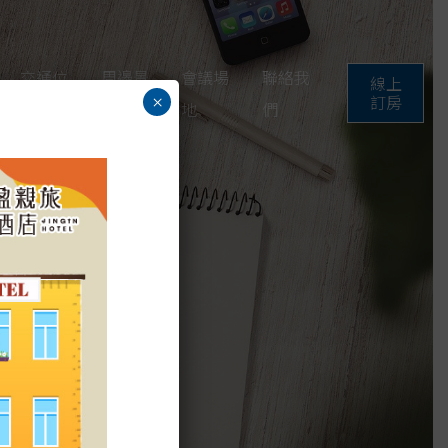
交通位
周邊景
會議場
聯絡我
線上
訂房
×
置
點
地
們