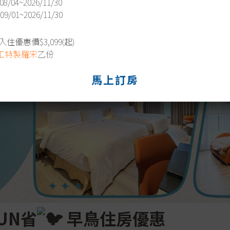
08/04~2026/11/30
/09/01~2026/11/30
住優惠價$3,099(起)
工特製羅宋
乙份
馬上訂房
UN省
早鳥住房優惠