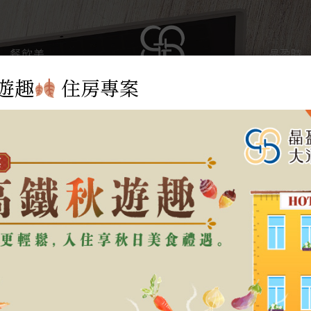
餐飲美
晶盈時
饌
光
遊趣
住房專案
最新消息
Hot News