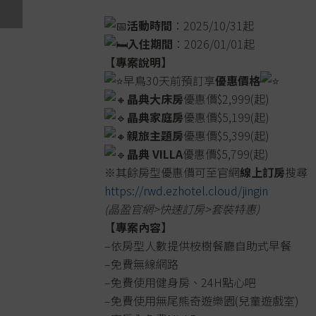
活動時間
：2025/10/31起
入住期間
：2026/01/01起
【專案說明】
早鳥30天前預訂享
優惠價格
晶典大床房
優惠價$2,999(起)
晶典家庭房
優惠價$5,199(起)
親旅主題房
優惠價$5,399(起)
晶典 VILLA
優惠價$5,799(起)
※其餘房型優惠價可至官網
線上訂房
搜尋
https://rwd.ezhotel.cloud/jingin
(晶盈官網>快速訂房>套裝特惠)
【專案內容】
–依房型人數提供桉樹餐廳自助式早餐
–免費無線網路
–免費使用健身房、24H點心吧
–免費使用無尾熊奇遊樂園(兒童遊戲室)