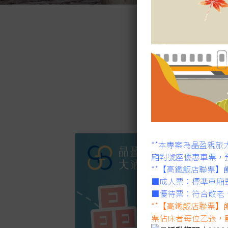
**本專案為晶盈親
廂對號座優惠車票，
**【高鐵飯店聯票
■成人票：標準車廂
■優待票：符合敬老
**【高鐵飯店聯票】
票佔床者每位乙張，