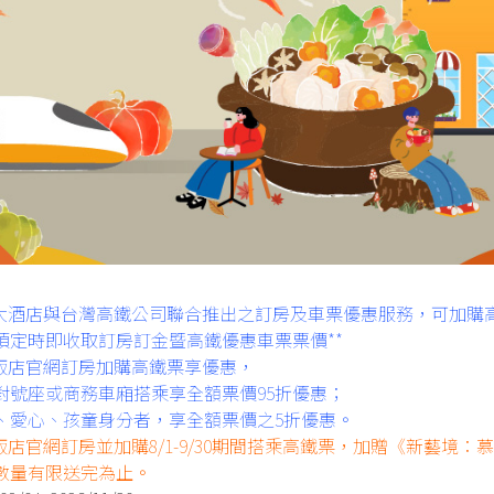
美好行程的開始
晶動旅心．早訂FUN省
2025 年 10 月 31 日
住房優惠
access_time
label
旅大酒店與台灣高鐵公司聯合推出之訂房及車票優惠服務，可加購
預定時即收取訂房訂金暨高鐵優惠車票票價**
】飯店官網訂房加購高鐵票享優惠，
對號座或商務車廂搭乘享全額票價95折優惠；
、愛心、孩童身分者，享全額票價之5折優惠。
飯店官網訂房並加購8/1-9/30期間搭乘高鐵票，加贈《新藝境
數量有限送完為止。