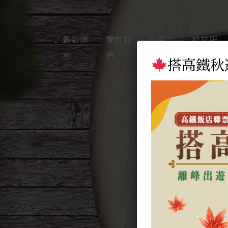
最新消
關於我
客房介
設施服
息
們
紹
務
搭高鐵秋