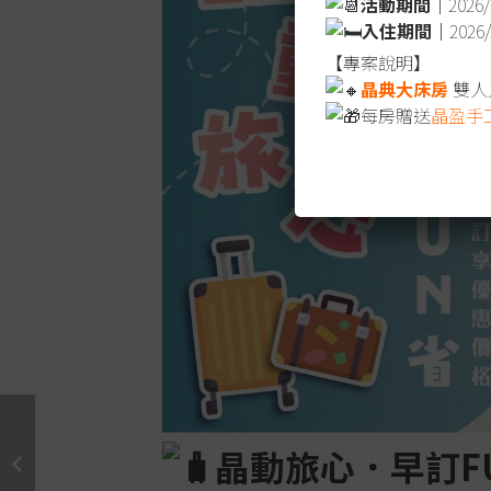
活動期間｜
2026/
入住期間｜
2026
【專案說明】
晶典大床房
雙人入
每房贈送
晶盈手
晶動旅心．早訂F