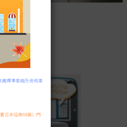
高鐵標準車廂及商務車
：慕夏百年經典特展》門