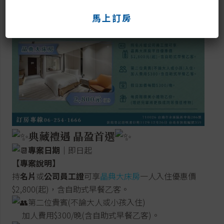
馬上訂房
典藏禮遇 晶盈首選
專案日期
｜即日起
【專案說明】
持
名片
或
公司員工證
可享
晶典大床房
一人入住優惠價
$2,800(起)，含自助式早餐乙客。
第二位貴賓(不論大人或小孩入住)
加人費用$300/晚(含自助式早餐乙客)。