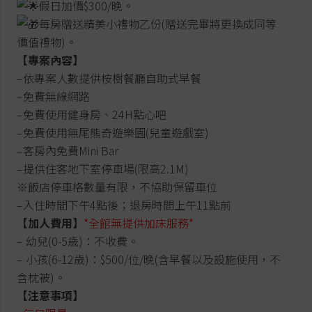
假日加價$300/晚。
每房贈送精美小禮物乙份(贈送完畢將更換成同等
價值禮物)。
【專案內容】
–依專案人數提供桉樹餐廳自助式早餐
–免費無線網路
–免費使用健身房、24H點心吧
–免費使用無尾熊奇遊樂園(兒童遊戲室)
–客房內免費Mini Bar
–提供住客地下室停車場(限高2.1M)
※飯店停車格數量有限，不協助保留車位
–入住時間下午4點後；退房時間上午11點前
【加人費用】
*全館無提供加床服務*
– 幼兒(0-5歲)：不收費。
– 小孩(6-12歲)：$500/位/晚(含早餐以及設施使用，不
含枕被)。
【注意事項】