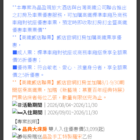
**本專案為晶盈親旅大酒店與台灣高鐵公司聯合推出
之訂房及車票優惠服務，可加購高鐵標準車廂及商務
典藏禮遇 晶盈首選
車廂對號座優惠車票，預定時即收取訂房訂金暨高鐵
住房專案
優惠車票票價**
**【高鐵飯店聯票】飯店官網訂房加購高鐵票享優
2026 年 1 月 6 日
住房優惠
access_time
label
惠，
■成人票：標準車廂對號座或商務車廂搭乘享全額票
價95折優惠；
■優待票：符合敬老、愛心、孩童身分者，享全額票
價之5折優惠。
**【高鐵飯店聯票】飯店官網訂房並加購8/1-9/30期
間搭乘高鐵票，加贈《新藝境：慕夏百年經典特展》
門票佔床者每位乙張，數量有限送完為止。
活動期間｜
2026/08/04~2026/11/30
入住期間｜
2026/09/01~2026/11/30
【專案說明】
晶典大床房
雙人入住優惠價$3,099(起)
每房贈送
晶盈手工特製羅宋
乙份