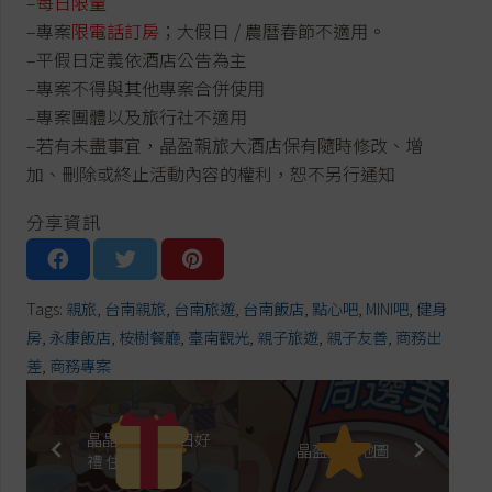
–
每日限量
–專案
限電話訂房
；大假日 / 農曆春節不適用。
–平假日定義依酒店公告為主
–專案不得與其他專案合併使用
–專案團體以及旅行社不適用
–若有未盡事宜，晶盈親旅大酒店保有隨時修改、增
加、刪除或終止活動內容的權利，恕不另行通知
分享資訊
Tags:
親旅
,
台南親旅
,
台南旅遊
,
台南飯店
,
點心吧
,
MINI吧
,
健身
房
,
永康飯店
,
桉樹餐廳
,
臺南觀光
,
親子旅遊
,
親子友善
,
商務出
差
,
商務專案
晶晶有喜．生日好
晶盈美食地圖
禮
住房專案